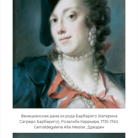
Венецианская дама из рода Барбариго (Катерина
Сагредо Барбариго), Розальба Каррьера, 1735-1740,
Gemäldegalerie Alte Meister, Дрезден