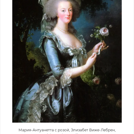
Мария-Антуанетта с розой, Элизабет Виже-Лебрен,