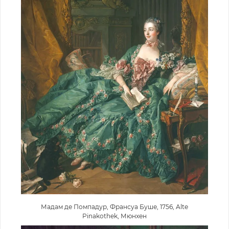
Мадам де Помпадур, Франсуа Буше, 1756, Alte
Pinakothek, Мюнхен