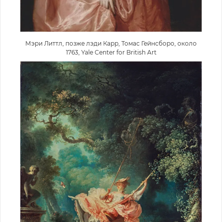
Мэри Литтл, позже лэди Карр, Томас Гейнсборо, около
1763, Yale Center for British Art