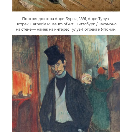
Портрет доктора Анри Буржа, 1891, Анри Тулуз-
Лотрек, Carnegie Museum of Art, Питтсбург. / Какэмоно
на стене — намек на интерес Тулуз-Лотрека к Японии.