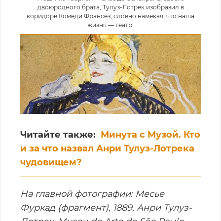
двоюродного брата, Тулуз-Лотрек изобразил в
коридоре Комеди Франсез, словно намекая, что наша
жизнь — театр.
Читайте также:
Минута с Музой. Кто
и за что назвал Анри Тулуз-Лотрека
чудовищем?
На главной фотографии: Месье
Фуркад (фрагмент), 1889, Анри Тулуз-