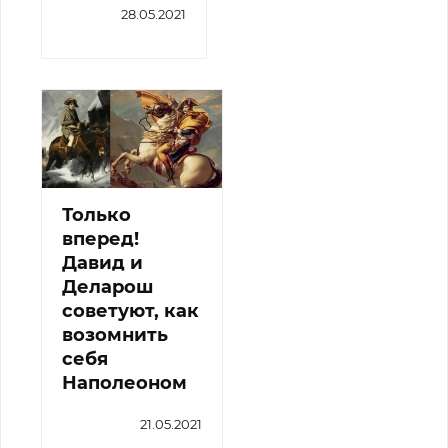
28.05.2021
Только
вперед!
Давид и
Деларош
советуют, как
возомнить
себя
Наполеоном
21.05.2021