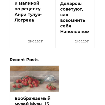
и малиной
Деларош
по рецепту
советуют,
Анри Тулуз-
как
Лотрека
возомнить
себя
Наполеоном
28.05.2021
21.05.2021
Recent Posts
Воображаемый
музей Музы. 15