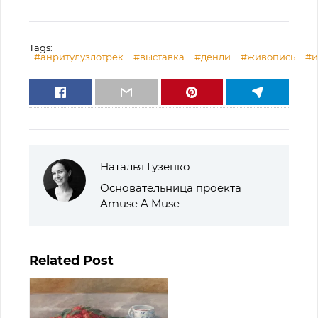
Tags:
#анритулузлотрек
#выставка
#денди
#живопись
#и
Наталья Гузенко
Основательница проекта
Amuse A Muse
Related Post