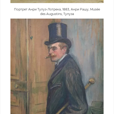
Портрет Анри Тулуз-Лотрека, 1883, Анри Рашу, Musée
des Augustins, Тулуза