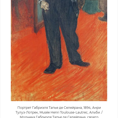
Портрет Габриэля Тапье де Селейрана, 1894, Анри
Тулуз-Лотрек, Musée Henri Toulouse-Lautrec, Альби. /
Модника Габриэля Тапье де Селейрана, своего